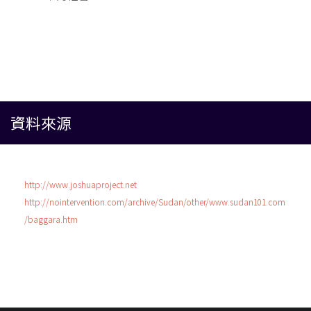
資料來源
http://www.joshuaproject.net
http://nointervention.com/archive/Sudan/other/www.sudan101.com
/baggara.htm