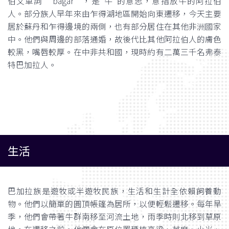
伯文單詞 “bagar”，是"牛"的意思，意指放牛的阿拉伯
人。部分族人早年來由乍得湖地區開始向東遷移，今天主要
居於蘇丹和乍得邊境的兩側，也有部分居住在其他非洲國家
中。他們與周邊的部落通婚，故後代比其他阿拉伯人的膚色
較黑，嘴唇較厚。在中非共和國，現時約有二萬三千名弗泰
特巴加拉人。
生活
巴加拉族是遊牧或半遊牧民族，生活和生計全依賴飼養動
物。他們以簡單的圓頂帳篷為居所，以便輕鬆遷移。每年旱
季，他們會帶著牛群南移至河流土地，雨季時則北移到草原