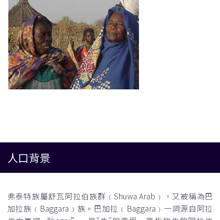
人口背景
弗泰特族屬舒瓦阿拉伯族群﹙Shuwa Arab﹚，又被稱為巴
加拉族﹙Baggara﹚族。巴加拉﹙Baggara﹚一詞源自阿拉