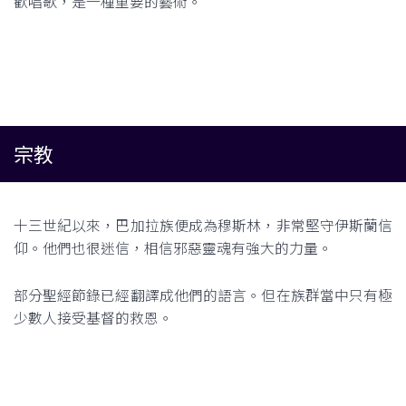
歡唱歌，是一種重要的藝術。
宗教
十三世紀以來，巴加拉族便成為穆斯林，非常堅守伊斯蘭信
仰。他們也很迷信，相信邪惡靈魂有強大的力量。
部分聖經節錄已經翻譯成他們的語言。但在族群當中只有極
少數人接受基督的救恩。