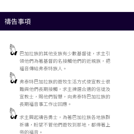
禱告事項
巴加拉族的其他支族有少數基督徒，求主引
領他們為著基督的名接觸他們的近親族，把
福音傳給弗泰特族人。
弗泰特巴加拉族的遊牧生活方式使宣教士很
難與他們長期接觸，求主揀選合適的信徒及
宣教士，賜他們智慧，向弗泰特巴加拉族的
長期福音事工作出回應。
求主興起禱告勇士，為著巴加拉族各地族群
祈禱，盼望不管他們遊牧到那地，都得著上
帝的福音。