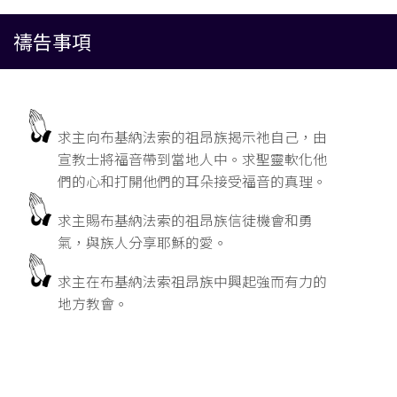
禱告事項
求主向布基納法索的祖昂族揭示祂自己，由
宣教士將福音帶到當地人中。求聖靈軟化他
們的心和打開他們的耳朵接受福音的真理。
求主賜布基納法索的祖昂族信徒機會和勇
氣，與族人分享耶穌的愛。
求主在布基納法索祖昂族中興起強而有力的
地方教會。