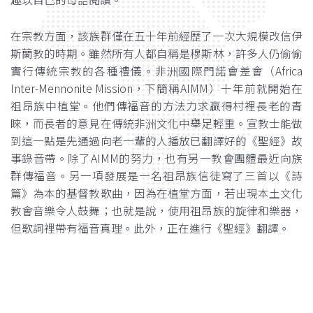
在宗教方面，該族群僅在五十年前經歷了一次大規模改信伊
斯蘭教的時期。雖然所有人都自稱是穆斯林，許多人仍偷偷
實行傳統宗教的各種禮儀。非洲國際門諾會差會（Africa
Inter-Mennonite Mission，下簡稱AIMM）十年前就開始在
祖昂族中植堂。他們傳福音的方法力求贏得村裡長老的青
睞，而長者的意見在傳統非洲文化中舉足輕重。宣教士能做
到這一點是先通過向老一輩的人播放已翻譯好的《聖經》故
事錄音帶。除了AIMM的努力，也有另一教會團體最近向族
群傳福音。另一項發展是一名祖昂族信徒寫了三首以《詩
篇》為本的基督教歌曲，因為在植堂方面，若出現本土文化
教會音樂令人鼓舞；也就是說，使用祖昂族的旋律和樂器，
但歌詞裡帶有福音真理。此外，正在進行《聖經》翻譯。