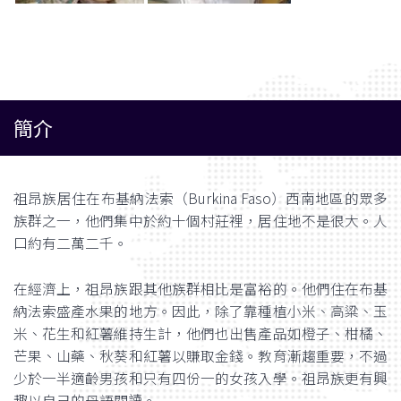
簡介
祖昂族居住在布基納法索（Burkina Faso）西南地區的眾多
族群之一，他們集中於約十個村莊裡，居住地不是很大。人
口約有二萬二千。
在經濟上，祖昂族跟其他族群相比是富裕的。他們住在布基
納法索盛產水果的地方。因此，除了靠種植小米、高粱、玉
米、花生和紅薯維持生計，他們也出售產品如橙子、柑橘、
芒果、山藥、秋葵和紅薯以賺取金錢。教育漸趨重要，不過
少於一半適齡男孩和只有四份一的女孩入學。祖昂族更有興
趣以自己的母語閱讀。