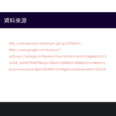
資料來源
http://joshuaproject.net/people_groups/19526/UV
https://www.google.com.hk/search?
q=Dzuun,+Samogo+in+Burkina+Faso+photos+and+images&rlz=1C1
GGGE_enHK379HK379&espv=2&biw=1280&bih=649&tbm=isch&tbo=u
&source=univ&sa=X&ei=23b4VML7C8nY8gXHvoGwDw&ved=0CC8Q7Ak