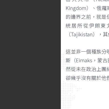
Kingdom）、
的邊界之前，就是伊
統居所從伊朗東
（Tajikista
這並非一個種族分
斯（Eimaks
然從未在政治上團
卻幾乎沒有關於他