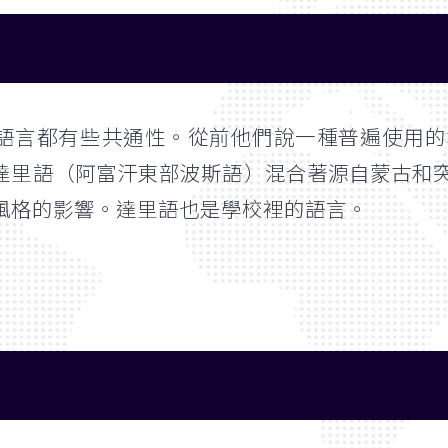
語言都有些共通性。從前他們說一種普遍使用的
達里語（阿富汗東部波斯語）混合著源自蒙古和
風格的影響。達里語也是學校裡的語言。