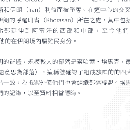
俄羅斯和伊朗（Iran）利益而被爭奪。在這中心
朗的呼羅珊省（Khorasan）所在之處，其中
北部延伸到阿富汗的西部和中部，至今他們
n），其他的在伊朗境內屬難民身分。
明的群體，規模較大的部落是察哈爾‧埃馬克，
，蒙古語意思為部落），這稱號確認了組成族群的的
結一致，為抵禦外侮他們也會組織部落聯盟。埃
們的記錄，以至資料相當隱晦。