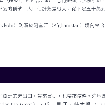
特省（Herat）的西部地區。他們是遜尼派穆斯林
部落的稱號。人口估計落差很大，從不足五十萬
zkohi）則屬於阿富汗（Afghanistan）境內察
是亞洲的進出口，帶來貿易，也帶來侵略。這地
nder the Great）、成吉思汗、帖木兒（T