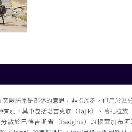
q）在突厥語原是部落的意思，非指族群，但用於
有別，其中包括塔吉克族（Tajik）、哈扎拉族（Ha
巴德吉斯省（Badghis）的穆爾加布河河谷（Valle