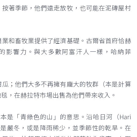
。按著季節，他們遠走放牧，也可能在泥磚屋村
農業和畜牧業提供了經濟基礎。古爾省首府恰赫
精神上的影響力。與大多數阿富汗人一樣，哈納菲
甜瓜；他們大多不再擁有龐大的牧群（本是計算
）地毯，在赫拉特市場出售為他們帶來收入。
是「青綠色的山」的意思。沿哈日河（Hari
他們忍受或是嚴冬，或是降雨稀少，並季節性的乾旱。在