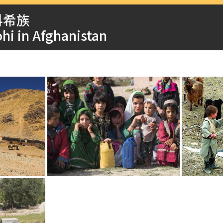
科希族
hi in Afghanistan