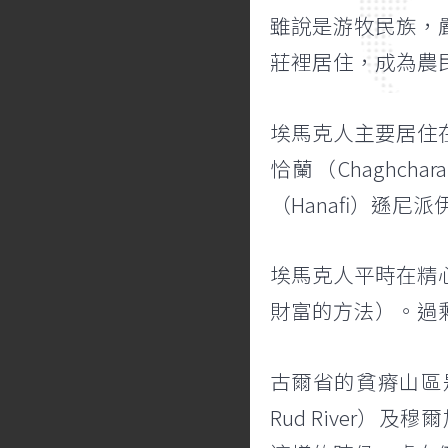
雖說是游牧民族，
莊裡居住，成為農
埃馬克人主要居住
恰蘭（Chagh
（Hanafi）遜
埃馬克人平時在精
財富的方法）。過剩
古爾省的貧瘠山區
Rud River）