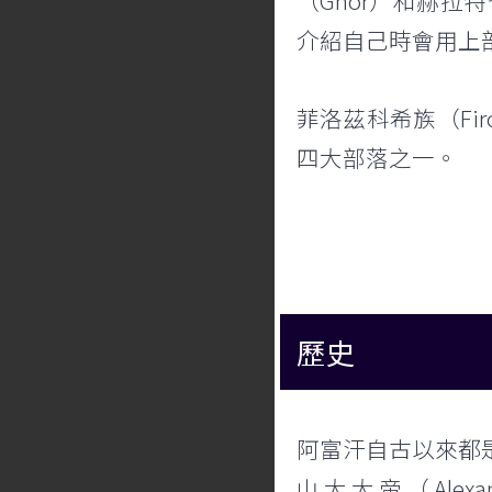
（Ghor）和赫拉
介紹自己時會用上
菲洛茲科希族（Firo
四大部落之一。
歷史
阿富汗自古以來都
山大大帝（Alexa