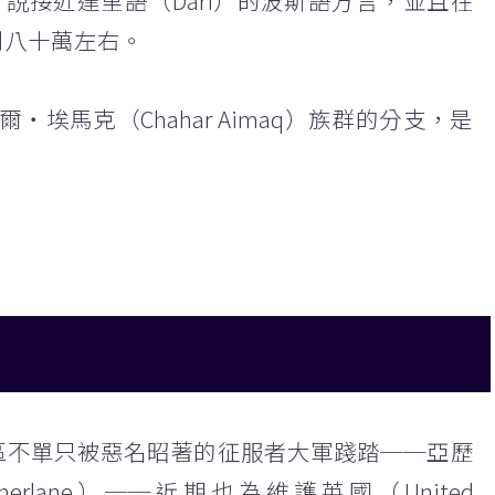
，說接近達里語（Dari）的波斯語方言，並且在
到八十萬左右。
哈爾‧埃馬克（Chahar Aimaq）族群的分支，是
區不單只被惡名昭著的征服者大軍踐踏──亞歷
amerlane）──近期也為維護英國（United