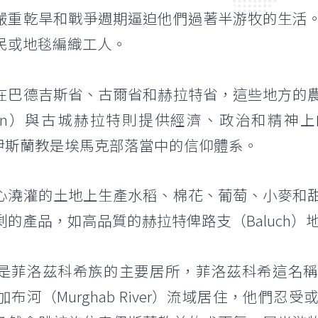
嚴重乾旱和戰爭週期逼迫他們過著半游牧的生活
民或地毯編織工人。
在巴德吉斯省、古爾省和赫拉特省，這些地方的
charan）與古城赫拉特則提供經濟、政治和
尼派伊斯蘭教是埃馬克部落當中的信仰體系。
心澆灌的土地上生產水稻、棉花、葡萄、小麥和
的產品，如高品質的赫拉特俾路支（Baluch
是菲洛茲科希族的主要居所，菲洛茲科希這名稱本
及穆爾加布河（Murghab River）流域居住，