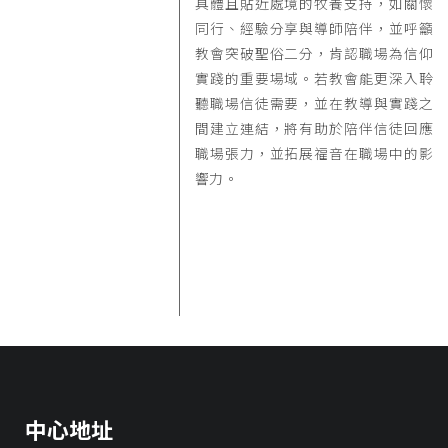
具體且貼近處境的牧養支持，如關懷
同行、經驗分享與導師陪伴，並呼籲
教會突破聖俗二分，肯認職場為信仰
實踐的重要場域。若教會能更深入聆
聽職場信徒需要，並在教導與實踐之
間建立連結，將有助於陪伴信徒回應
職場張力，並拓展福音在職場中的影
響力。
中心地址