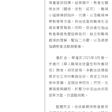
場基督徒回應。結果顯示，教會在關
懷支持（關懷、安慰、認可）、職場
小組與導師陪伴、代禱，以及職場神
學教導等方面，對信徒面對職場生活
具有實質幫助。同時，受訪者也指出
教會需避免壓迫與批判、缺乏對職場
處境的理解、聖俗二分觀，以及過度
強調教會活動與服事。
基於此，華福於2025年4月進一
步進行《華人職場信徒靈性和牧養研
究》問卷。研究發現，多數信徒積極
尋求在工作中實踐信仰，肯定工作的
使命意義，並相信神同在；然而，在
實踐愛與饒恕、於壓力中活出信仰見
證等方面，仍面臨挑戰。
整體而言，信徒最期待教會提供