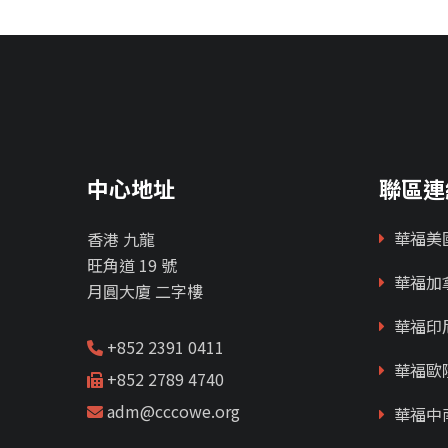
中心地址
聯區連
華福美
香港 九龍
旺角道 19 號
華福加
月圓大廈 二字樓
華福印
+852 2391 0411
華福歐
+852 2789 4740
adm@cccowe.org
華福中