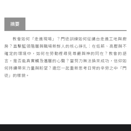
摘要
教會如何「走進現場」？門徒訓練如何從講台走進工地與廚
房？直擊藍領階層與職場新鮮人的核心掙扎：在低薪、高壓與不
確定的環境中，如何在勞動裡尋見尊嚴與神的同在？教會的語
言，是否能真實觸及基層的心聲？當努力無法換來成功，信仰如
何持續帶來力量與盼望？邀您一起重新思考日常的辛勞之中「門
徒」的樣貌。